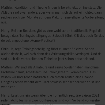
Mathias: Kondition und Theorie finden ja bereits jetzt online statt. Die
Abläufe sind zwar anders, aber wenn man sich darauf einrichtet, dann
reichen auch vier Monate auf dem Platz für eine effiziente Vorbereitung
aus.
Harry: Bei den Redskins gibt es eine wohl schon traditionelle Regel die
besagt, dass Trainingsbeteiligung zu Spielzeit führt. Gilt das auch für das
derzeit angebotene „Home-Practice“?
Chris: Ja, rege Trainingsbeteiligung führt zu mehr Spielzeit. Schon
alleine deshalb, weil sich dann das Verletzungsrisiko verringert. Und da
sind auch die vorbereitenden Einheiten jetzt schon entscheidend.
Mathias: Wir sind alle Amateure und einige Spieler haben manchmal
Probleme damit, Arbeitszeit und Trainingszeit zu kombinieren. Das
wissen wir und geben natürlich auch diesen Leuten eine Chance.
Übrigens sehen wir auf dem Platz sowieso sehr schnell wer fit ist und
wer nicht.
Harry: Lasst uns ein wenig über die hoffentlich reguläre Saison 2021
reden. Acht Teams in zwei Conferences sind vom Verband vorgesehen.