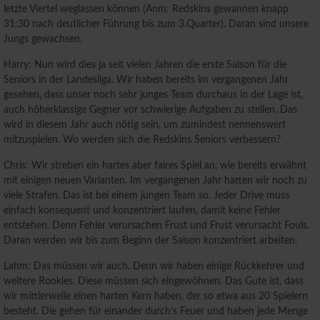
letzte Viertel weglassen können (Anm: Redskins gewannen knapp
31:30 nach deutlicher Führung bis zum 3.Quarter). Daran sind unsere
Jungs gewachsen.
Harry: Nun wird dies ja seit vielen Jahren die erste Saison für die
Seniors in der Landesliga. Wir haben bereits im vergangenen Jahr
gesehen, dass unser noch sehr junges Team durchaus in der Lage ist,
auch höherklassige Gegner vor schwierige Aufgaben zu stellen. Das
wird in diesem Jahr auch nötig sein, um zumindest nennenswert
mitzuspielen. Wo werden sich die Redskins Seniors verbessern?
Chris: Wir streben ein hartes aber faires Spiel an, wie bereits erwähnt
mit einigen neuen Varianten. Im vergangenen Jahr hatten wir noch zu
viele Strafen. Das ist bei einem jungen Team so. Jeder Drive muss
einfach konsequent und konzentriert laufen, damit keine Fehler
entstehen. Denn Fehler verursachen Frust und Frust verursacht Fouls.
Daran werden wir bis zum Beginn der Saison konzentriert arbeiten.
Lahm: Das müssen wir auch. Denn wir haben einige Rückkehrer und
weitere Rookies. Diese müssen sich eingewöhnen. Das Gute ist, dass
wir mittlerweile einen harten Kern haben, der so etwa aus 20 Spielern
besteht. Die gehen für einander durch’s Feuer und haben jede Menge