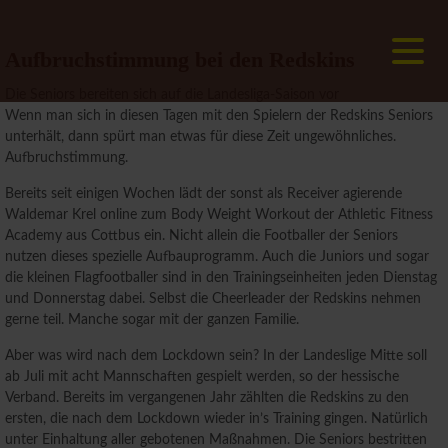
DEN REDSKINS
Aufbruchstimmung bei den Redskins
Die Seniors bereiten sich auf die Landesliga-Saison vor
Wenn man sich in diesen Tagen mit den Spielern der Redskins Seniors
unterhält, dann spürt man etwas für diese Zeit ungewöhnliches.
Aufbruchstimmung.
Bereits seit einigen Wochen lädt der sonst als Receiver agierende
Waldemar Krel online zum Body Weight Workout der Athletic Fitness
Academy aus Cottbus ein. Nicht allein die Footballer der Seniors
nutzen dieses spezielle Aufbauprogramm. Auch die Juniors und sogar
die kleinen Flagfootballer sind in den Trainingseinheiten jeden Dienstag
und Donnerstag dabei. Selbst die Cheerleader der Redskins nehmen
gerne teil. Manche sogar mit der ganzen Familie.
Aber was wird nach dem Lockdown sein? In der Landeslige Mitte soll
ab Juli mit acht Mannschaften gespielt werden, so der hessische
Verband. Bereits im vergangenen Jahr zählten die Redskins zu den
ersten, die nach dem Lockdown wieder in’s Training gingen. Natürlich
unter Einhaltung aller gebotenen Maßnahmen. Die Seniors bestritten