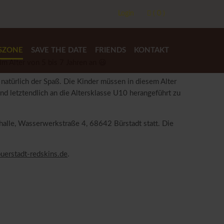
Login
( 0 )
SZONE
SAVE THE DATE
FRIENDS
KONTAKT
im Alter von 5 bis 7 Jahren an 😃
natürlich der Spaß. Die Kinder müssen in diesem Alter
d letztendlich an die Altersklasse U10 herangeführt zu
halle, Wasserwerkstraße 4, 68642 Bürstadt statt. Die
uerstadt-redskins.de
.