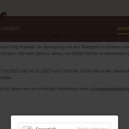
🏈
 TICKETS
NEW
r als unsere U10 Jugend), bieten wir eine Schnupperstunde für Kids 
rtart Flag Football, die Bewegung und den Teamgeist zu fördern und 
n können. Viel mehr geht es darum, ein Gefühl hierfür zu bekommen un
17.10.2025 und 14.11.2025 von 15:00 bis 16:00 Uhr in der Jahnturn
schuhe.
zt ist, bitten wir um vorherige Anmeldung unter
schnuppertraining@b