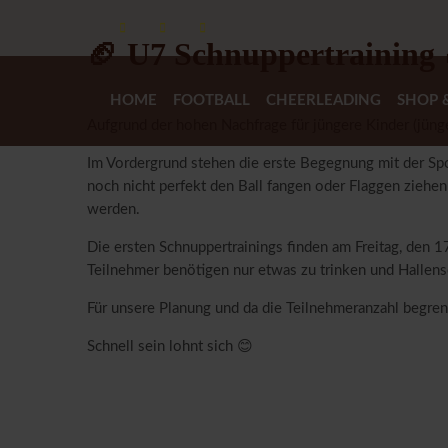
🏈 U7 Schnuppertraining 
HOME
FOOTBALL
CHEERLEADING
SHOP &
Aufgrund der hohen Nachfrage für jüngere Kinder (jünge
Im Vordergrund stehen die erste Begegnung mit der Spo
noch nicht perfekt den Ball fangen oder Flaggen ziehe
werden.
Die ersten Schnuppertrainings finden am Freitag, den 
Teilnehmer benötigen nur etwas zu trinken und Hallen
Für unsere Planung und da die Teilnehmeranzahl begren
Schnell sein lohnt sich 😊