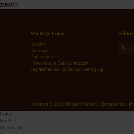
ZURÜCK
Wichtige Links
Follow
Kontakt
Impressum
Datenschutz
Hinweise zum Datenschutz zur
verpflichtenden Kontaktnachverfolgung
Copyright © 2026 Bürstadt Redskins |
Datenschutz
|
Im
Home
Football
Cheerleading